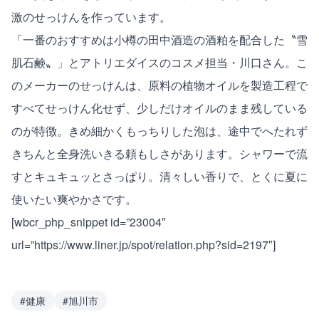
激のせっけんを作っています。
「一番のおすすめは小樽の田中酒造の酒粕を配合した〝雪
肌石鹸〟」とアトリエダイスのコスメ担当・川口さん。こ
のメーカーのせっけんは、原料の植物オイルを製造工程で
すべてせっけん化せず、少しだけオイルのまま残している
のが特徴。きめ細かくもっちりした泡は、途中でへたれず
きちんと全身洗いきる頼もしさがあります。シャワーで流
すとキュキュッとさっぱり。清々しい香りで、とくに夏に
使いたい爽やかさです。
[wbcr_php_snippet id=”23004″
url=”https://www.liner.jp/spot/relation.php?sid=2197″]
#
健康
#
旭川市