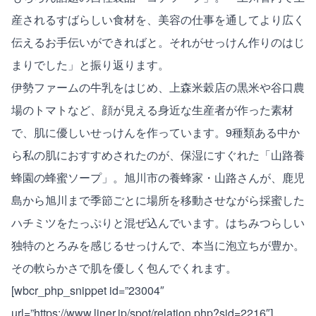
産されるすばらしい食材を、美容の仕事を通してより広く
伝えるお手伝いができればと。それがせっけん作りのはじ
まりでした」と振り返ります。
伊勢ファームの牛乳をはじめ、上森米穀店の黒米や谷口農
場のトマトなど、顔が見える身近な生産者が作った素材
で、肌に優しいせっけんを作っています。9種類ある中か
ら私の肌におすすめされたのが、保湿にすぐれた「山路養
蜂園の蜂蜜ソープ」。旭川市の養蜂家・山路さんが、鹿児
島から旭川まで季節ごとに場所を移動させながら採蜜した
ハチミツをたっぷりと混ぜ込んでいます。はちみつらしい
独特のとろみを感じるせっけんで、本当に泡立ちが豊か。
その軟らかさで肌を優しく包んでくれます。
[wbcr_php_snippet id=”23004″
url=”https://www.liner.jp/spot/relation.php?sid=2216″]