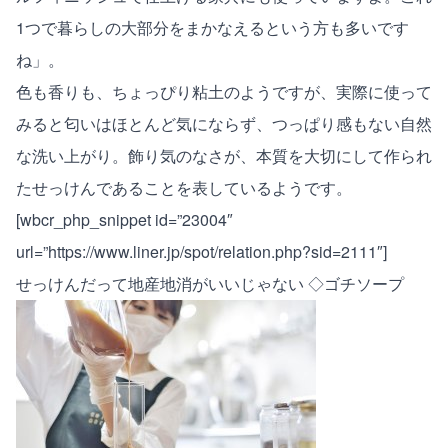
1つで暮らしの大部分をまかなえるという方も多いです
ね」。
色も香りも、ちょっぴり粘土のようですが、実際に使って
みると匂いはほとんど気にならず、つっぱり感もない自然
な洗い上がり。飾り気のなさが、本質を大切にして作られ
たせっけんであることを表しているようです。
[wbcr_php_snippet id=”23004″
url=”https://www.liner.jp/spot/relation.php?sid=2111″]
せっけんだって地産地消がいいじゃない ◇ゴチソープ