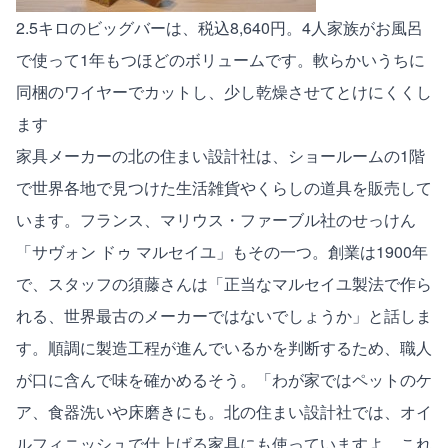
2.5キロのビッグバーは、税込8,640円。4人家族がお風呂
で使って1年もつほどのボリュームです。軟らかいうちに
同梱のワイヤーでカットし、少し乾燥させてとけにくくし
ます
家具メーカーの北の住まい設計社は、ショールームの1階
で世界各地で見つけた生活雑貨やくらしの道具を販売して
います。フランス、マリウス・ファーブル社のせっけん
「サヴォン ドゥ マルセイユ」もその一つ。創業は1900年
で、スタッフの須藤さんは「正当なマルセイユ製法で作ら
れる、世界最古のメーカーではないでしょうか」と話しま
す。順調に製造工程が進んでいるかを判断するため、職人
が口に含んで味を確かめるそう。「わが家ではペットのケ
ア、食器洗いや床磨きにも。北の住まい設計社では、オイ
ルフィニッシュで仕上げる家具にも使っていますよ。これ