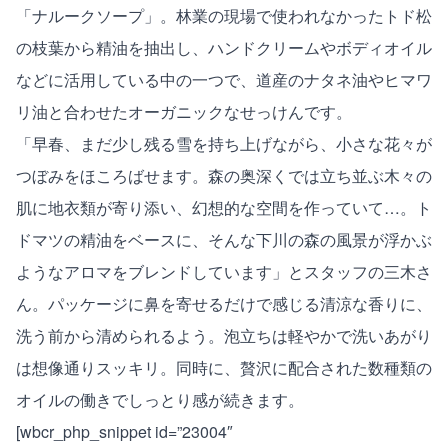
「ナルークソープ」。林業の現場で使われなかったトド松
の枝葉から精油を抽出し、ハンドクリームやボディオイル
などに活用している中の一つで、道産のナタネ油やヒマワ
リ油と合わせたオーガニックなせっけんです。
「早春、まだ少し残る雪を持ち上げながら、小さな花々が
つぼみをほころばせます。森の奥深くでは立ち並ぶ木々の
肌に地衣類が寄り添い、幻想的な空間を作っていて…。ト
ドマツの精油をベースに、そんな下川の森の風景が浮かぶ
ようなアロマをブレンドしています」とスタッフの三木さ
ん。パッケージに鼻を寄せるだけで感じる清涼な香りに、
洗う前から清められるよう。泡立ちは軽やかで洗いあがり
は想像通りスッキリ。同時に、贅沢に配合された数種類の
オイルの働きでしっとり感が続きます。
[wbcr_php_snippet id=”23004″