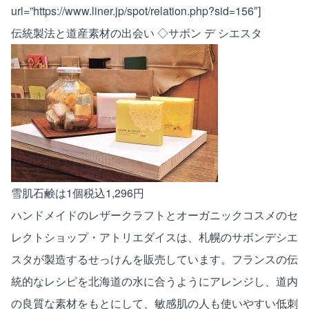
url=”https://www.liner.jp/spot/relation.php?sid=156″]
伝統製法と道産素材の出会い ◇サボン デ シエスタ
雪肌石鹸は1個税込1,296円
ハンドメイドのレザークラフトとオーガニックコスメのセ
レクトショップ・アトリエダイスは、札幌のサボンデシエ
スタが製造するせっけんを販売しています。フランスの伝
統的なレシピを北海道の水に合うようにアレンジし、道内
の良質な素材をもとにして、敏感肌の人も使いやすい低刺