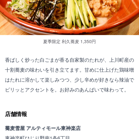
夏季限定 利久蕎麦 1,350円
香ばしく炒った白ごまが香る自家製のたれが、上川町産の
十割蕎麦の味わいを引き立てます。甘めに仕上げた鶏味噌
はたれに溶かして楽しみつつ、少し辛めが好きなら辣油で
ピリッとアクセントを。お好みのあんばいで味わって。
店舗情報
蕎麦雪屋 アルティモール東神楽店
東神楽町ひじり野南1条6丁目