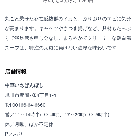
冷やしちゃんぽん 1,250円
丸ごと乗せた存在感抜群のイカと、ぷりぷりのエビに気分
が高まります。キャベツやさつま揚げなど、具材もたっぷ
りで満足感も申し分なし。まろやかでクリーミーな鶏白湯
スープは、特注の太麺に負けない濃厚な味わいです。
店舗情報
中華いちばんぼし
旭川市豊岡7条4丁目1-4
Tel.00166-64-6660
営／11～14時半(LO14時)、17～20時(LO19時半)
休／月曜、ほか不定休
P／あり