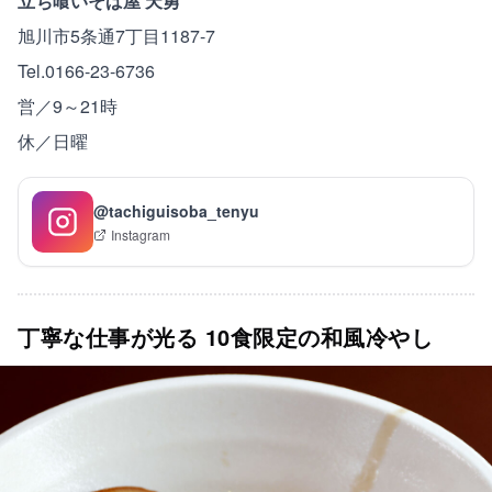
立ち喰いそば屋 天勇
旭川市5条通7丁目1187-7
Tel.0166-23-6736
営／9～21時
休／日曜
@tachiguisoba_tenyu
Instagram
丁寧な仕事が光る 10食限定の和風冷やし