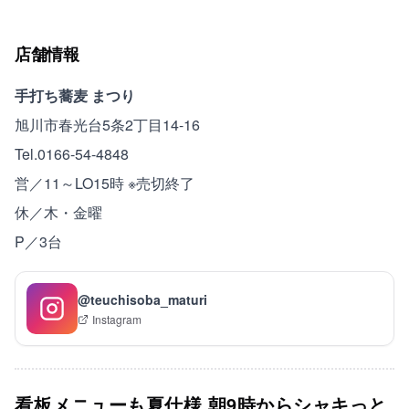
店舗情報
手打ち蕎麦 まつり
旭川市春光台5条2丁目14-16
Tel.0166-54-4848
営／11～LO15時 ※売切終了
休／木・金曜
P／3台
@teuchisoba_maturi
Instagram
看板メニューも夏仕様 朝9時からシャキっと