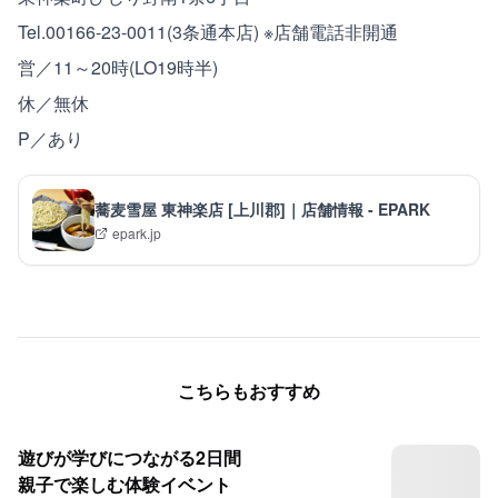
Tel.00166-23-0011(3条通本店) ※店舗電話非開通
営／11～20時(LO19時半)
休／無休
P／あり
蕎麦雪屋 東神楽店 [上川郡]｜店舗情報 - EPARK
epark.jp
こちらもおすすめ
遊びが学びにつながる2日間
親子で楽しむ体験イベント