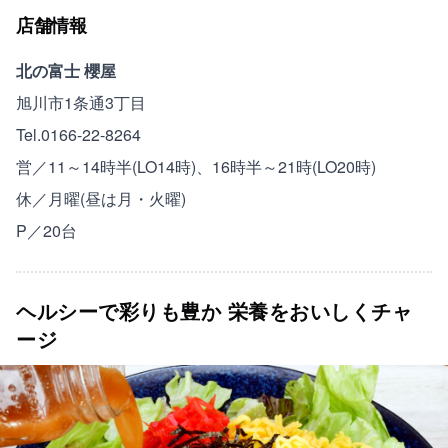
店舗情報
北の富士 櫻屋
旭川市1条通3丁目
Tel.0166-22-8264
営／11～14時半(LO14時)、16時半～21時(LO20時)
休／月曜(昼は月・火曜)
P／20台
ヘルシーで彩りも豊か 栄養をおいしくチャ
ージ