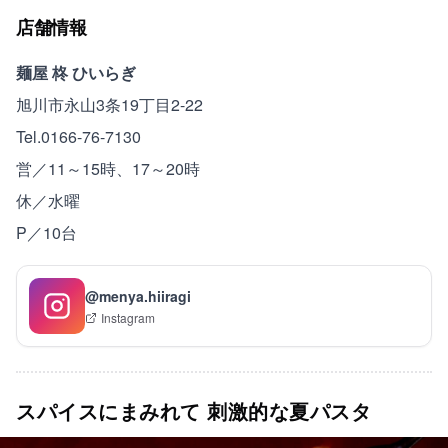
店舗情報
麺屋 柊 ひいらぎ
旭川市永山3条19丁目2-22
Tel.0166-76-7130
営／11～15時、17～20時
休／水曜
P／10台
@menya.hiiragi
Instagram
スパイスにまみれて 刺激的な夏パスタ