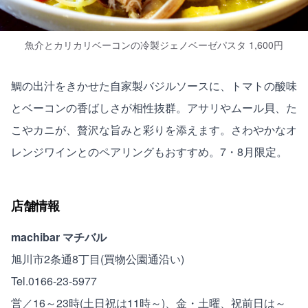
魚介とカリカリベーコンの冷製ジェノベーゼパスタ 1,600円
鯛の出汁をきかせた自家製バジルソースに、トマトの酸味
とベーコンの香ばしさが相性抜群。アサリやムール貝、た
こやカニが、贅沢な旨みと彩りを添えます。さわやかなオ
レンジワインとのペアリングもおすすめ。7・8月限定。
店舗情報
machibar マチバル
旭川市2条通8丁目(買物公園通沿い)
Tel.0166-23-5977
営／16～23時(土日祝は11時～)、金・土曜、祝前日は～