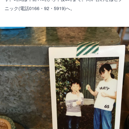
ニック(電話0166・92・5919)へ。