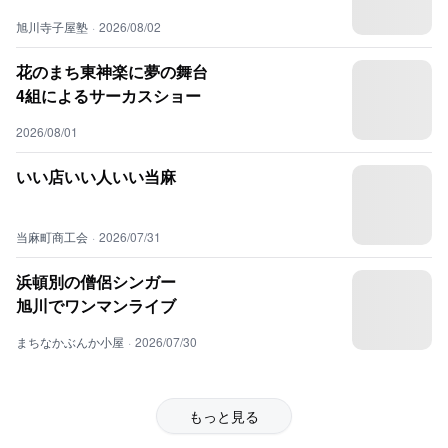
旭川寺子屋塾
·
2026/08/02
花のまち東神楽に夢の舞台
4組によるサーカスショー
2026/08/01
いい店いい人いい当麻
当麻町商工会
·
2026/07/31
浜頓別の僧侶シンガー
旭川でワンマンライブ
まちなかぶんか小屋
·
2026/07/30
もっと見る