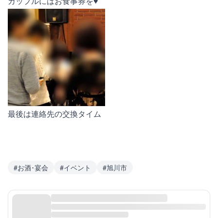
カップルにはお食事券を♥
最後は連絡先の交換タイム
#
お酒･宴会
#
イベント
#
旭川市