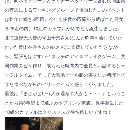
た。同ネットワークとライナーネットワーク含む民間企業
の有志によるワーキンググループで企画したこのイベント
は昨年に続き2回目。今年も多数の応募から選ばれた男女
各25名の内、10組のカップルがめでたく誕生しました。
北海道観光大使の
青山千景さん
(なんと昨年司会していた
だいた
青山夕香
さんの妹さん)に支援していただきなが
ら、緊張をほぐすハイタッチのアイスブレイクゲーム、共
同作業のピザ作り、限られた時間内で全員とお話するシャ
ッフルタイム、そして
大雪地ビール館
の美味しい料理とピ
ザを食べながらのフリータイムで盛り上がりました。
最後は『まさかという人が運命の人かも・・・』というこ
とから第3希望まで選ぶカップリング調査。見事誕生した
10組のカップルはクリスマスが待ち遠しいですね！