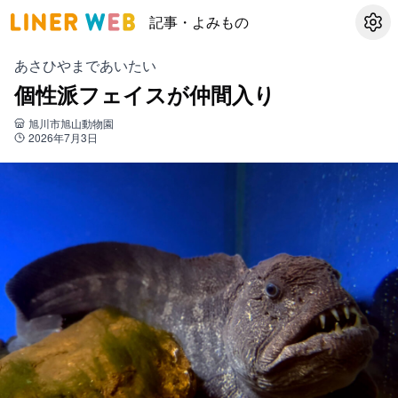
記事・よみもの
設定
あさひやまであいたい
個性派フェイスが仲間入り
旭川市旭山動物園
2026年7月3日