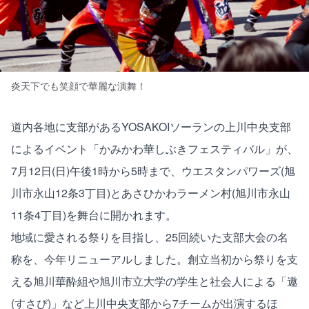
炎天下でも笑顔で華麗な演舞！
道内各地に支部があるYOSAKOIソーランの上川中央支部
によるイベント「かみかわ華しぶきフェスティバル」が、
7月12日(日)午後1時から5時まで、ウエスタンパワーズ(旭
川市永山12条3丁目)とあさひかわラーメン村(旭川市永山
11条4丁目)を舞台に開かれます。
地域に愛される祭りを目指し、25回続いた支部大会の名
称を、今年リニューアルしました。創立当初から祭りを支
える旭川華酔組や旭川市立大学の学生と社会人による「遨
(すさび)」など上川中央支部から7チームが出演するほ